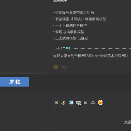
相关帖子
•
街霸隆升龙拳带绑定动画
•
碧蓝档案 才羽桃井 绑定动画模型
•
一个不错的怪兽模型
•
爱莲 攻击动作模型
•
三国武将模型-已绑定
欢迎大家来到千模网5883d.com游戏美术资源网站
回复
您