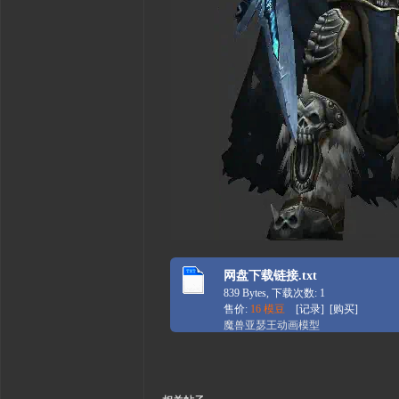
网盘下载链接.txt
839 Bytes, 下载次数: 1
售价:
16 模豆
[
记录
] [
购买
]
魔兽亚瑟王动画模型