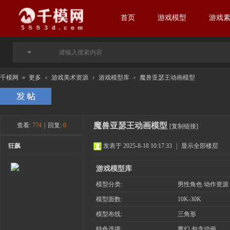
首页
游戏模型
游戏
千模网
»
更多
›
游戏美术资源
›
游戏模型库
›
魔兽亚瑟王动画模型
魔兽亚瑟王动画模型
查看:
774
|
回复:
0
[复制链接]
狂飙
发表于 2025-8-18 10:17:33
|
显示全部楼层
游戏模型库
模型分类:
男性角色 动作资源
模型面数:
10K-30K
模型布线:
三角形
特色选项:
魔幻 包含动画