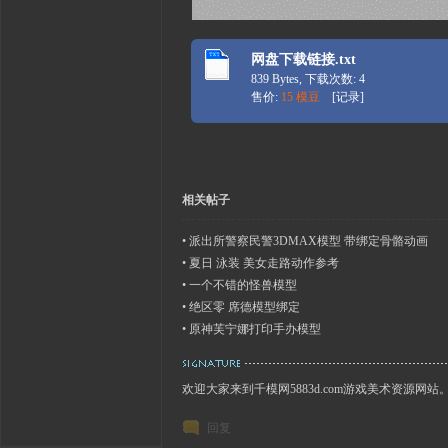
网盘下载链接.txt
839 Bytes, 下载次数: 4
售价:
15 模豆
[
记录
]
相关帖子
•
派出所警察民警3DMAX模型 带绑定骨骼动画
•
夏日 泳装 美女走路动作参考
•
一个不错的怪兽模型
•
绝区零 席德模型绑定
•
原神芙宁娜打印手办模型
欢迎大家来到千模网5883d.com游戏美术资源网站
回复