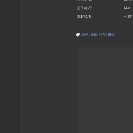
文件格式:
Max
素材说明:
付费
绝区
,
席德
,
模型
,
绑定