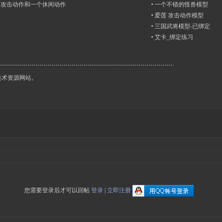
个攻击动作和一个休闲动作
•
一个不错的怪兽模型
•
爱莲 攻击动作模型
•
三国武将模型-已绑定
•
艾卡_绑定练习
戏美术资源网站。
您需要登录后才可以回帖
登录
|
立即注册