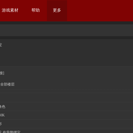
游戏素材
帮助
更多
定
接]
示全部楼层
角色
30K
形
元 有骨骼绑定