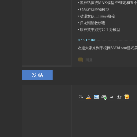
•
黑神话寅虎MAX模型 带绑定和五
•
精品游戏怪物模型
•
动漫女孩 Eli maya绑定
•
归龙潮星牧绑定
•
原神芙宁娜打印手办模型
欢迎大家来到千模网5883d.com游
回复