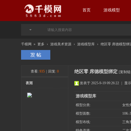
首页
游戏模型
千模网
»
更多
›
游戏美术资源
›
游戏模型库
›
绝区零 席德模型绑
绝区零 席德模型绑定
查看:
935
|
回复:
0
[复制链
夜雨
发表于 2025-9-19 09:26:22
|
显
游戏模型库
模型分类:
女性
模型面数:
10K-
模型布线:
三角
特色选项:
二次