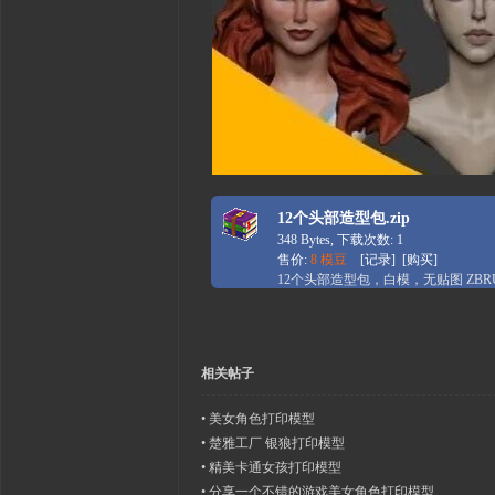
12个头部造型包.zip
348 Bytes, 下载次数: 1
售价:
8 模豆
[
记录
] [
购买
]
12个头部造型包，白模，无贴图 ZBRUS
相关帖子
•
美女角色打印模型
•
楚雅工厂 银狼打印模型
•
精美卡通女孩打印模型
•
分享一个不错的游戏美女角色打印模型