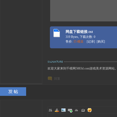
网盘下载链接.txt
319 Bytes, 下载次数: 0
售价:
15 模豆
[
记录
] [
购买
]
欢迎大家来到千模网5883d.com游戏美术资源网站
回复