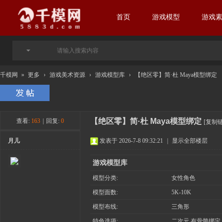
首页
游戏模型
游戏
千模网
»
更多
›
游戏美术资源
›
游戏模型库
›
【绝区零】简·杜 Maya模型绑定
【绝区零】简·杜 Maya模型绑定
查看:
163
|
回复:
0
[复制
月儿
发表于 2026-7-8 09:32:21
|
显示全部楼层
游戏模型库
模型分类:
女性角色
模型面数:
5K-10K
模型布线:
三角形
特色选项:
二次元 有骨骼绑定