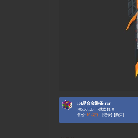
lol易合金装备.rar
705.68 KB, 下载次数: 0
售价:
10 模豆
[
记录
] [
购买
]