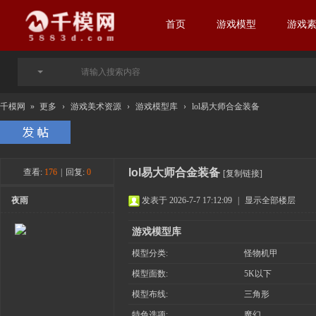
首页
游戏模型
游戏
千模网
»
更多
›
游戏美术资源
›
游戏模型库
›
lol易大师合金装备
lol易大师合金装备
查看:
176
|
回复:
0
[复制链接]
夜雨
发表于 2026-7-7 17:12:09
|
显示全部楼层
游戏模型库
模型分类:
怪物机甲
模型面数:
5K以下
模型布线:
三角形
特色选项:
魔幻