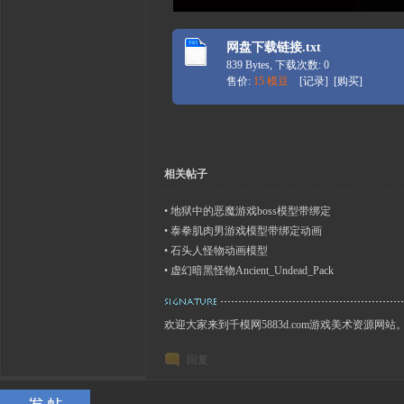
网盘下载链接.txt
839 Bytes, 下载次数: 0
售价:
15 模豆
[
记录
] [
购买
]
相关帖子
•
地狱中的恶魔游戏boss模型带绑定
•
泰拳肌肉男游戏模型带绑定动画
•
石头人怪物动画模型
•
虚幻暗黑怪物Ancient_Undead_Pack
欢迎大家来到千模网5883d.com游戏美术资源网站
回复