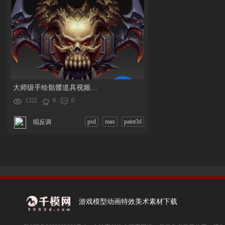
大师级手绘骷髅道具视频教程
1322
0
0
psd
max
paint3d
唱反调
游戏模型动画特效美术素材下载