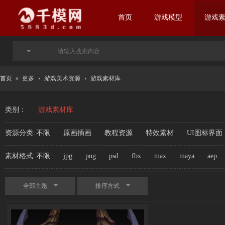
首页
游戏模型
游戏
首页
»
更多
›
游戏美术资源
›
游戏素材库
类别：
游戏素材库
资源分类:
不限
原画插画
教程资源
特效素材
UI图标界面
素材格式:
不限
jpg
png
psd
fbx
max
maya
aep
全部主题
排序方式