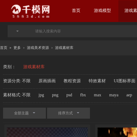
首页
游戏模型
游戏
首页
»
更多
›
游戏美术资源
›
游戏素材库
类别：
游戏素材库
资源分类:
不限
原画插画
教程资源
特效素材
UI图标界面
素材格式:
不限
jpg
png
psd
fbx
max
maya
aep
全部主题
排序方式