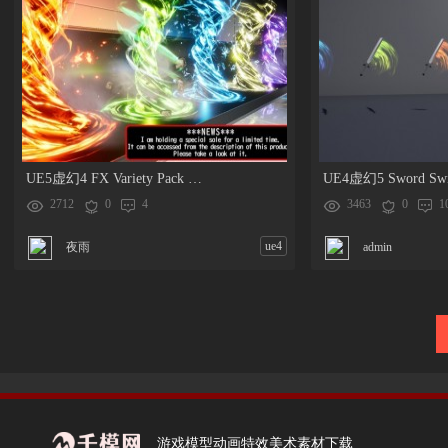
UE5虚幻4 FX Variety Pack 魔幻黑洞龙卷风气场魔法阵技能特效
2712
0
4
3463
0
1
ue4
夜雨
admin
游戏模型动画特效美术素材下载