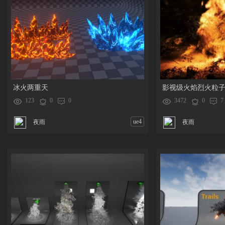
冰火两重天
影视级火焰烈火粒
123
0
0
3472
0
7
ue4
夜雨
夜雨