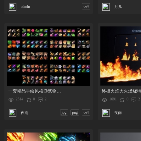
ue4
admin
月儿
一套精品手绘风格游戏物品道具图标素材资源
终极火焰大火燃烧
2514
0
2
1691
0
2
jpg
png
ue4
夜雨
夜雨