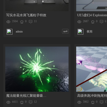
写实水花水滴飞溅粒子特效
3504
0
11
2687
0
6
ue4
admin
夜雨
魔法能量光线汇聚能量吸收特效
高级奔跑冲刺拖尾
4411
0
12
5902
0
1