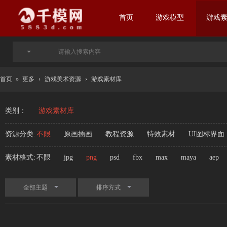
首页
游戏模型
游戏
首页
»
更多
›
游戏美术资源
›
游戏素材库
类别：
游戏素材库
资源分类:
不限
原画插画
教程资源
特效素材
UI图标界面
素材格式:
不限
jpg
png
psd
fbx
max
maya
aep
全部主题
排序方式