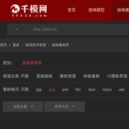
首页
游戏模型
游戏
首页
»
更多
›
游戏美术资源
›
游戏素材库
类别：
游戏素材库
资源分类:
不限
原画插画
教程资源
特效素材
UI图标界面
素材格式:
不限
jpg
png
psd
fbx
max
maya
aep
全部主题
排序方式