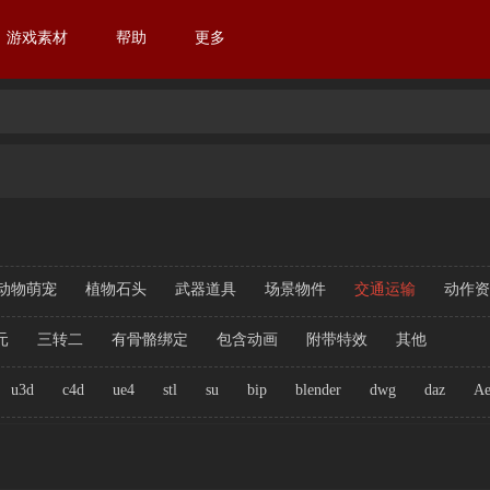
游戏素材
帮助
更多
动物萌宠
植物石头
武器道具
场景物件
交通运输
动作资
元
三转二
有骨骼绑定
包含动画
附带特效
其他
u3d
c4d
ue4
stl
su
bip
blender
dwg
daz
A