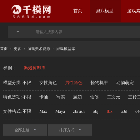
首页
游戏模型
游戏
首页
»
更多
›
游戏美术资源
›
游戏模型库
类别：
游戏模型库
模型分类:
不限
女性角色
男性角色
怪物机甲
动物萌宠
特色选项:
不限
卡通
写实
魔幻
仙侠
二次元
三转
文件格式:
不限
Max
Maya
zbrush
obj
fbx
u3d
c4
全部主题
排序方式