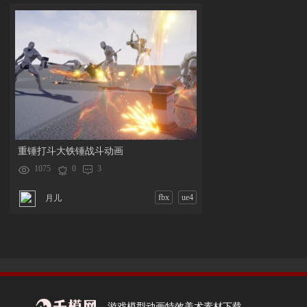
重锤打斗大铁锤战斗动画
1075
0
3
fbx
ue4
月儿
游戏模型动画特效美术素材下载