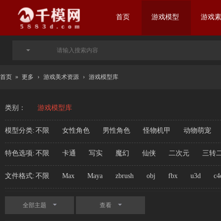
首页
游戏模型
游戏
首页
»
更多
›
游戏美术资源
›
游戏模型库
类别：
游戏模型库
模型分类:
不限
女性角色
男性角色
怪物机甲
动物萌宠
特色选项:
不限
卡通
写实
魔幻
仙侠
二次元
三转
文件格式:
不限
Max
Maya
zbrush
obj
fbx
u3d
c4
全部主题
查看