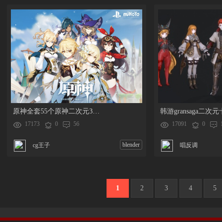
原神全套55个原神二次元3D模型跳舞动作合集 骨骼绑定
17173
0
56
17091
0
blender
cg王子
唱反调
1
2
3
4
5