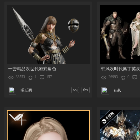
一套精品次世代游戏角色怪物模型，免费下载。
33553
1
157
26993
0
obj
fbx
唱反调
狂飙