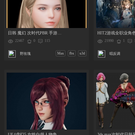
日韩 魔幻 次时代PBR 手游【Project V4 】 全职业角色服装 NPC 坐骑 怪物模型
22467
0
115
21990
1
Max
fbx
u3d
野玫瑰
唱反调
UE4虚幻5 女性白领人物角色模型Primrose Office Lady Game Ready