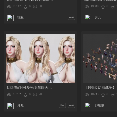
20117
0
60
19608
0
ue4
狂飙
月儿
UE5虚幻4可爱光明黑暗天使女孩人物角色模型Angelica IdaFaber
18782
0
70
18233
0
fbx
ue4
月儿
野玫瑰